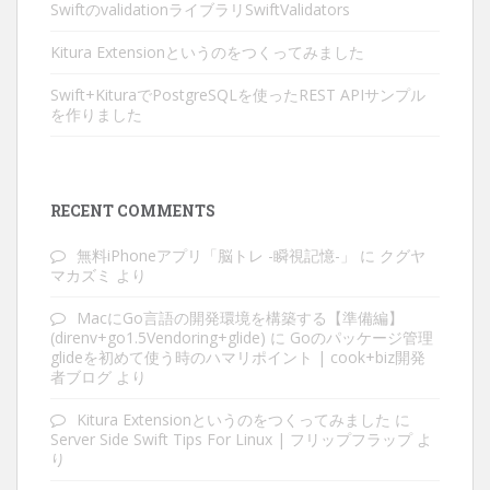
SwiftのvalidationライブラリSwiftValidators
Kitura Extensionというのをつくってみました
Swift+KituraでPostgreSQLを使ったREST APIサンプル
を作りました
RECENT COMMENTS
無料iPhoneアプリ「脳トレ -瞬視記憶-」
に
クグヤ
マカズミ
より
MacにGo言語の開発環境を構築する【準備編】
(direnv+go1.5Vendoring+glide)
に
Goのパッケージ管理
glideを初めて使う時のハマリポイント | cook+biz開発
者ブログ
より
Kitura Extensionというのをつくってみました
に
Server Side Swift Tips For Linux | フリップフラップ
よ
り