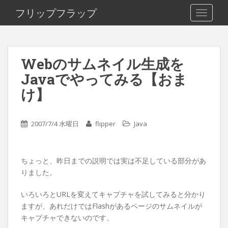
S
フリップフラップ
TOGGLE
k
i
p
t
Webのサムネイル生成を
o
Javaでやってみる【おま
m
a
け】
i
n
c
2007/7/4 水曜日
flipper
Java
o
n
t
ちょっと、昨日までの説明では実は不足している部分があ
e
りました。
n
t
いろいろとURLを変えてキャプチャを試してみると分かり
ますが、あれだけではFlashがあるページのサムネイルが
キャプチャできないのです。